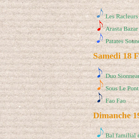
Les Racleurs
Arasta Bazar
Patates Soun
Samedi 18 Fé
Duo Sionnea
Sous Le Pont
Fao Fao
Dimanche 19 
Bal familial 